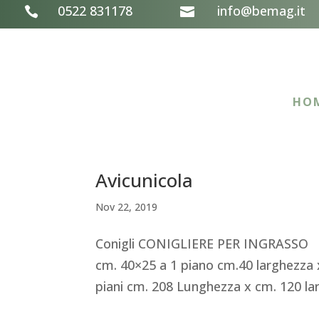
0522 831178
info@bemag.it


HO
Avicunicola
Nov 22, 2019
Conigli CONIGLIERE PER INGRASSO Ar
cm. 40×25 a 1 piano cm.40 larghezza 
piani cm. 208 Lunghezza x cm. 120 lar