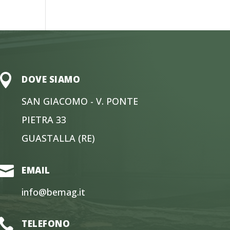

DOVE SIAMO
SAN GIACOMO - V. PONTE
PIETRA 33
GUASTALLA (RE)

EMAIL
info@bemag.it

TELEFONO