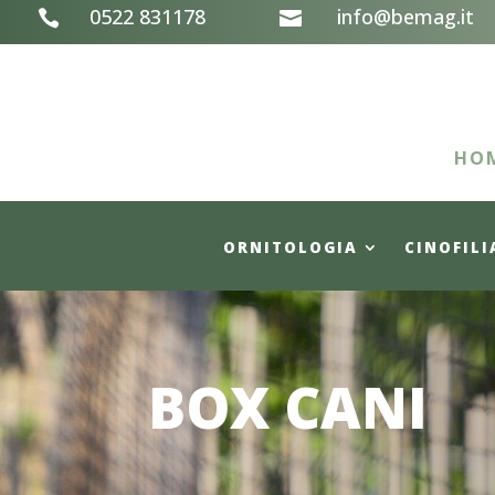
0522 831178
info@bemag.it


HO
ORNITOLOGIA
CINOFILI
BOX CANI